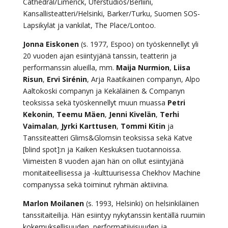
Cathedral/Limerick, Üferstudios/Berliini,
Kansallisteatteri/Helsinki, Barker/Turku, Suomen SOS-
Lapsikylät ja vankilat, The Place/Lontoo.
Jonna Eiskonen
(s. 1977, Espoo) on työskennellyt yli
20 vuoden ajan esiintyjänä tanssin, teatterin ja
performanssin alueilla, mm.
Maija Nurmion
,
Liisa
Risun
,
Ervi Sirénin
, Arja Raatikainen companyn, Alpo
Aaltokoski companyn ja Kekäläinen & Companyn
teoksissa sekä työskennellyt muun muassa
Petri
Kekonin
,
Teemu Mäen
,
Jenni Kivelän
,
Terhi
Vaimalan
,
Jyrki Karttusen
,
Tommi Kitin
ja
Tanssiteatteri Glims&Glomsin teoksissa sekä Katve
[blind spot]:n ja Kaiken Keskuksen tuotannoissa.
Viimeisten 8 vuoden ajan hän on ollut esiintyjänä
monitaiteellisessa ja -kulttuurisessa Chekhov Machine
companyssa sekä toiminut ryhmän aktiivina.
Marlon Moilanen
(s. 1993, Helsinki) on helsinkiläinen
tanssitaiteilija. Hän esiintyy nykytanssin kentällä ruumiin
kokemuksellisuuden, performatiivisuuden ja