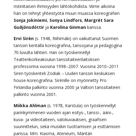
ristiriitaisen ihmisyyden lähtökohdista. Viime aikoina
hän on tehnyt yhteistyötä muun muassa koreografien
Sonja Jokiniemi
,
Sonya Lindfors
,
Margrét Sara
Guðjónsdóttir
ja
Karolina Ginman
kanssa.
Ervi Sirén
(s. 1948, Riihimäki) on vaikuttanut Suomen
tanssin kentällä koreografina, tanssijana ja pedagogina
70-luvulta lähtien. Hän on työskennellyt
Teatterikorkeakoulun tanssitaiteenlaitoksen
professorina vuosina 1998–2007. Vuosina 2010–2011
Siren työskenteli Zodiak – Uuden tanssin keskuksen
house-koreografina. Sirénille on myönnetty Pro
Finlandia palkinto vuonna 2000 ja Valtion tanssitaiteen
palkinto vuonna 2001.
Miikka Ahlman
(s. 1978, Karstula) on työskennellyt
parinkymmenen vuoden ajan esitys-, tanssi-, ääni-,
kuva- ja videotaiteen, valokuvauksen, graafisen
suunnittelun, sekä musiikin tuottamisen ja esittämisen
parissa. Mm. Kiasma, Ateneum, Mäntän