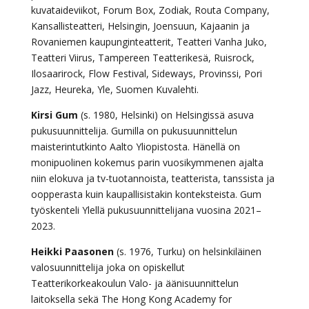
kuvataideviikot, Forum Box, Zodiak, Routa Company,
Kansallisteatteri, Helsingin, Joensuun, Kajaanin ja
Rovaniemen kaupunginteatterit, Teatteri Vanha Juko,
Teatteri Viirus, Tampereen Teatterikesä, Ruisrock,
Ilosaarirock, Flow Festival, Sideways, Provinssi, Pori
Jazz, Heureka, Yle, Suomen Kuvalehti.
Kirsi Gum
(s. 1980, Helsinki) on Helsingissä asuva
pukusuunnittelija. Gumilla on pukusuunnittelun
maisterintutkinto Aalto Yliopistosta. Hänellä on
monipuolinen kokemus parin vuosikymmenen ajalta
niin elokuva ja tv-tuotannoista, teatterista, tanssista ja
oopperasta kuin kaupallisistakin konteksteista. Gum
työskenteli Ylellä pukusuunnittelijana vuosina 2021–
2023.
Heikki Paasonen
(s. 1976, Turku) on helsinkiläinen
valosuunnittelija joka on opiskellut
Teatterikorkeakoulun Valo- ja äänisuunnittelun
laitoksella sekä The Hong Kong Academy for