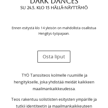
DARK DANCES
Su 24.5.
klo
1
5
Hällä-näyttämö
Ennen esitystä klo 14 yleisön on mahdollista osallistua
Hengitys-työpajaan.
Osta liput
TYÖ Tanssiteos kolmelle ruumiille ja
hengitykselle, joka yhdistää meidät kaikkeen
maailmankaikkeudessa.
Teos rakentuu solististen esitysten ympärille ja
tutkii identiteetin ja maailmankaikkeuteen