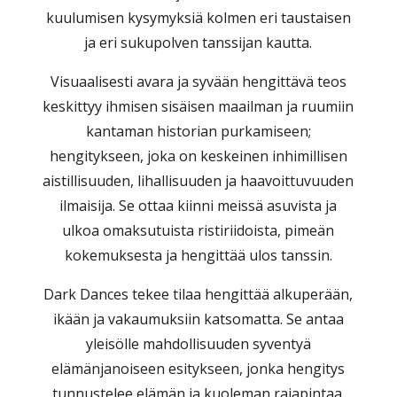
kuulumisen kysymyksiä kolmen eri taustaisen
ja eri sukupolven tanssijan kautta.
Visuaalisesti avara ja syvään hengittävä teos
keskittyy ihmisen sisäisen maailman ja ruumiin
kantaman historian purkamiseen;
hengitykseen, joka on keskeinen inhimillisen
aistillisuuden, lihallisuuden ja haavoittuvuuden
ilmaisija. Se ottaa kiinni meissä asuvista ja
ulkoa omaksutuista ristiriidoista, pimeän
kokemuksesta ja hengittää ulos tanssin.
Dark Dances tekee tilaa hengittää alkuperään,
ikään ja vakaumuksiin katsomatta. Se antaa
yleisölle mahdollisuuden syventyä
elämänjanoiseen esitykseen, jonka hengitys
tunnustelee elämän ja kuoleman rajapintaa.