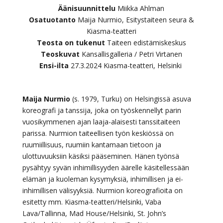
Äänisuunnittelu
Miikka Ahlman
Osatuotanto
Maija Nurmio, Esitystaiteen seura &
Kiasma-teatteri
Teosta on tukenut
Taiteen edistämiskeskus
Teoskuvat
Kansallisgalleria / Petri Virtanen
Ensi-ilta
27.3.2024
Kiasma-teatteri
, Helsinki
Maija Nurmio
(s. 1979, Turku) on Helsingissä asuva
koreografi ja tanssija, joka on työskennellyt parin
vuosikymmenen ajan laaja-alaisesti tanssitaiteen
parissa. Nurmion taiteellisen työn keskiössä on
ruumiillisuus, ruumiin kantamaan tietoon ja
ulottuvuuksiin käsiksi pääseminen. Hänen työnsä
pysähtyy syvän inhimillisyyden äärelle käsitellessään
elämän ja kuoleman kysymyksiä, inhimillisen ja ei-
inhimillisen välisyyksiä. Nurmion koreografioita on
esitetty mm. Kiasma-teatteri/Helsinki, Vaba
Lava/Tallinna, Mad House/Helsinki, St. John’s