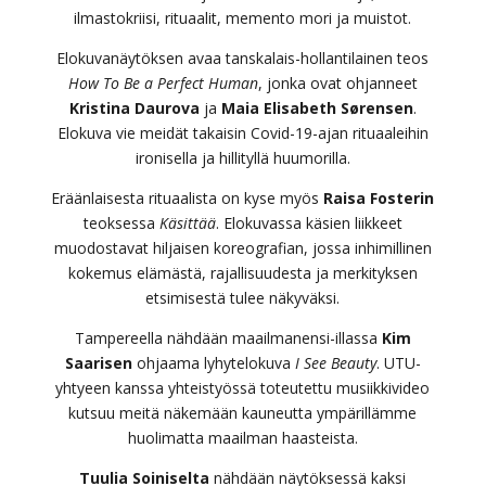
ilmastokriisi, rituaalit, memento mori ja muistot.
Elokuvanäytöksen avaa tanskalais-hollantilainen teos
How To Be a Perfect Human
, jonka ovat ohjanneet
Kristina Daurova
ja
Maia Elisabeth Sørensen
.
Elokuva vie meidät takaisin Covid-19-ajan rituaaleihin
ironisella ja hillityllä huumorilla.
Eräänlaisesta rituaalista on kyse myös
Raisa Fosterin
teoksessa
Käsittää
. Elokuvassa käsien liikkeet
muodostavat hiljaisen koreografian, jossa inhimillinen
kokemus elämästä, rajallisuudesta ja merkityksen
etsimisestä tulee näkyväksi.
Tampereella nähdään maailmanensi-illassa
Kim
Saarisen
ohjaama lyhytelokuva
I See Beauty
. UTU-
yhtyeen kanssa yhteistyössä toteutettu musiikkivideo
kutsuu meitä näkemään kauneutta ympärillämme
huolimatta maailman haasteista.
Tuulia Soiniselta
nähdään näytöksessä kaksi