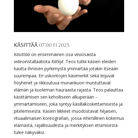
Käsittää
07’00 FI 2025
Käsittää
on ensimmäinen osa viisiosaista
videoinstallaatiota
Kätkyt
. Teos tutkii käsien eleiden
kautta ihmisen pyrkimystä ymmärtää jotakin itseään
suurempaa. Eri uskontojen käsimerkit sekä leijuvat
höyhenet ja rikkoutuva munankuori muistuttavat
elämän ja kuoleman hauraasta rajasta. Teos palauttaa
käsittämisen sen keholliseen alkuperään –
ymmärtämiseen, joka syntyy käsilläkoskettamisesta ja
pitelemisestä. Käsien liikkeet muodostavat hiljaisen,
rituaalimaisen koreografian, jossa inhimillinen kokemus
elämästä, rajallisuudesta ja merkityksen etsimisestä
tulee näkyväksi.