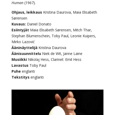
Human
(1967).
Ohjaus, leikkaus
Kristina Daurova, Maia Elisabeth
Sørensen
Kuvaus:
Daniel Donato
Esiintyjät
Maia Elisabeth Sørensen, Mitch Thar,
Stephan Blumenschein, Toby Paul, Leonie Kuipers,
Mirko Lazović
Ääninäyttelijä
Kristina Daurova
Äänisuunnittelu
Niek de Wit, Janne Laine
Musiikki
Nikolaj Hess, Clarinet: Emil Hess
Lavastus
Toby Paul
Puhe
englanti
Tekstitys
englanti