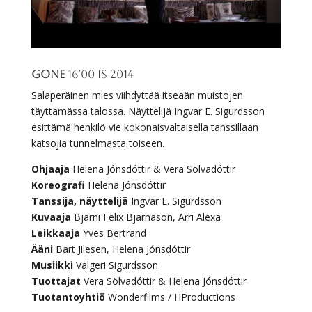
GONE
16’00 IS 2014
Salaperäinen mies viihdyttää itseään muistojen
täyttämässä talossa. Näyttelijä Ingvar E. Sigurdsson
esittämä henkilö vie kokonaisvaltaisella tanssillaan
katsojia tunnelmasta toiseen.
Ohjaaja
Helena Jónsdóttir & Vera Sölvadóttir
Koreografi
Helena Jónsdóttir
Tanssija, näyttelijä
Ingvar E. Sigurdsson
Kuvaaja
Bjarni Felix Bjarnason, Arri Alexa
Leikkaaja
Yves Bertrand
Ääni
Bart Jilesen, Helena Jónsdóttir
Musiikki
Valgeri Sigurdsson
Tuottajat
Vera Sölvadóttir & Helena Jónsdóttir
Tuotantoyhtiö
Wonderfilms / HProductions