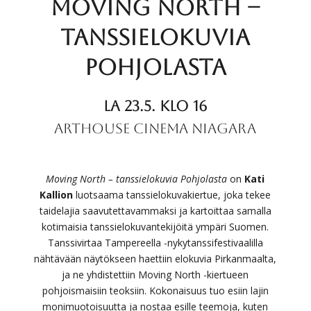
Moving North –
TAnssielokuvia
pohjolasta
LA 23.5. KLO 16
ARTHOUSE CINEMA NIAGARA
Moving North – tanssielokuvia Pohjolasta
on
Kati
Kallion
luotsaama tanssielokuvakiertue, joka tekee
taidelajia saavutettavammaksi ja kartoittaa samalla
kotimaisia tanssielokuvantekijöitä ympäri Suomen.
Tanssivirtaa Tampereella -nykytanssifestivaalilla
nähtävään näytökseen haettiin elokuvia Pirkanmaalta,
ja ne yhdistettiin Moving North -kiertueen
pohjoismaisiin teoksiin. Kokonaisuus tuo esiin lajin
monimuotoisuutta ja nostaa esille teemoja, kuten