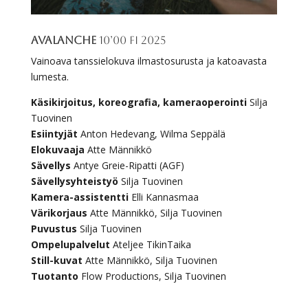
Avalanche
10’00 FI 2025
Vainoava tanssielokuva ilmastosurusta ja katoavasta
lumesta.
Käsikirjoitus, koreografia, kameraoperointi
Silja
Tuovinen
Esiintyjät
Anton Hedevang, Wilma Seppälä
Elokuvaaja
Atte Männikkö
Sävellys
Antye Greie-Ripatti (AGF)
Sävellysyhteistyö
Silja Tuovinen
Kamera-assistentti
Elli Kannasmaa
Värikorjaus
Atte Männikkö, Silja Tuovinen
Puvustus
Silja Tuovinen
Ompelupalvelut
Ateljee TikinTaika
Still-kuvat
Atte Männikkö, Silja Tuovinen
Tuotanto
Flow Productions, Silja Tuovinen