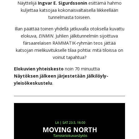
Näyttelijä
Ingvar E. Sigurdssonin
esittämä hahmo
kuljettaa katsojaa kokonaisvaltaisella liikkeellään
tunnelmasta toiseen.
Illan päättää toinen yhdellä jatkuvalla otoksella kuvattu
elokuva,
EINMIN
. Juhlien jälkitunnelmiin sijoittuva
färsaarelaisen RAMMATIK-ryhmän teos jättää
katsojan mielikuvitukselle tilaa pohtia: mitä tiloissa on
voinut tapahtua?
Elokuvien yhteiskesto
noin 70 minuuttia
Näytöksen jälkeen järjestetään Jälkilöyly-
yleisökeskustelu
.