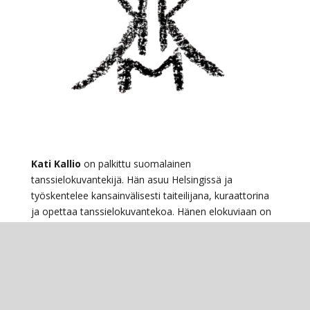
Kati Kallio
on palkittu suomalainen
tanssielokuvantekijä. Hän asuu Helsingissä ja
työskentelee kansainvälisesti taiteilijana, kuraattorina
ja opettaa tanssielokuvantekoa. Hänen elokuviaan on
esitetty kansainvälisesti elokuva-, tanssi- ja
tanssielokuvafestivaaleilla sekä televisiossa. Vuonna
2024 hän sai Suomen Sirkus- ja Tanssiliiton
myöntämän Tanssin maineteko -erikoispalkinnon
työstään tanssielokuvan parissa.