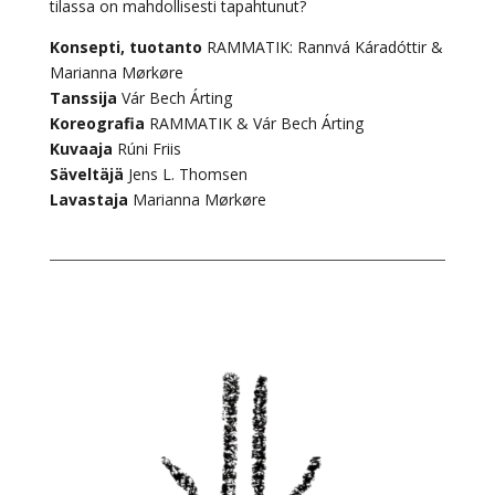
tilassa on mahdollisesti tapahtunut?
Konsepti, tuotanto
RAMMATIK: Rannvá Káradóttir &
Marianna Mørkøre
Tanssija
Vár Bech Árting
Koreografia
RAMMATIK & Vár Bech Árting
Kuvaaja
Rúni Friis
Säveltäjä
Jens L. Thomsen
Lavastaja
Marianna Mørkøre