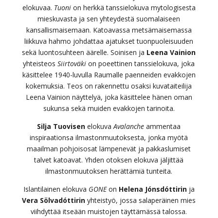
elokuvaa.
Tuoni
on herkkä tanssielokuva mytologisesta
mieskuvasta ja sen yhteydestä suomalaiseen
kansallismaisemaan. Katoavassa metsämaisemassa
liikkuva hahmo johdattaa ajatukset tuonpuoleisuuden
sekä luontosuhteen äärelle. Soinisen ja
Leena Vainion
yhteisteos
Siirtoväki
on poeettinen tanssielokuva, joka
käsittelee 1940-luvulla Raumalle paenneiden evakkojen
kokemuksia. Teos on rakennettu osaksi kuvataiteilija
Leena Vainion näyttelyä, joka käsittelee hänen oman
sukunsa sekä muiden evakkojen tarinoita.
Silja Tuovisen
elokuva
Avalanche
ammentaa
inspiraationsa ilmastonmuutoksesta, jonka myötä
maailman pohjoisosat lämpenevät ja pakkaslumiset
talvet katoavat. Yhden otoksen elokuva jäljittää
ilmastonmuutoksen herättämiä tunteita.
Islantilainen elokuva
GONE
on
Helena Jónsdóttirin
ja
Vera Sölvadóttirin
yhteistyö, jossa salaperäinen mies
viihdyttää itseään muistojen täyttämässä talossa.