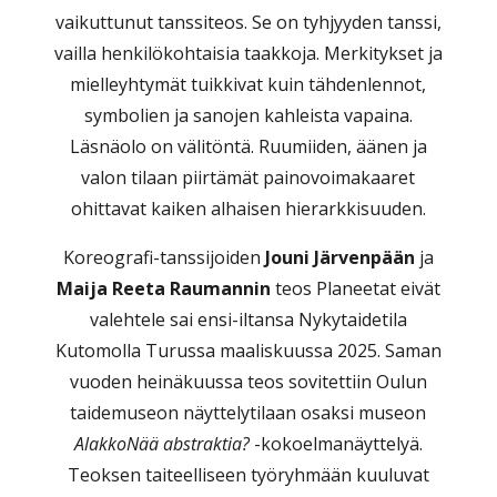
vaikuttunut tanssiteos. Se on tyhjyyden tanssi,
vailla henkilökohtaisia taakkoja. Merkitykset ja
mielleyhtymät tuikkivat kuin tähdenlennot,
symbolien ja sanojen kahleista vapaina.
Läsnäolo on välitöntä. Ruumiiden, äänen ja
valon tilaan piirtämät painovoimakaaret
ohittavat kaiken alhaisen hierarkkisuuden.
Koreografi-tanssijoiden
Jouni Järvenpään
ja
Maija Reeta Raumannin
teos Planeetat eivät
valehtele sai ensi-iltansa Nykytaidetila
Kutomolla Turussa maaliskuussa 2025. Saman
vuoden heinäkuussa teos sovitettiin Oulun
taidemuseon näyttelytilaan osaksi museon
AlakkoNää abstraktia?
-kokoelmanäyttelyä.
Teoksen taiteelliseen työryhmään kuuluvat