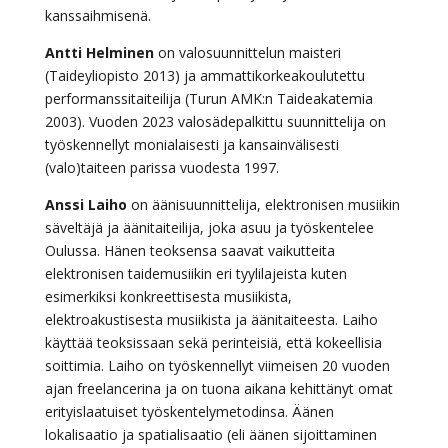
kanssaihmisenä.
Antti Helminen
on valosuunnittelun maisteri
(Taideyliopisto 2013) ja ammattikorkeakoulutettu
performanssitaiteilija (Turun AMK:n Taideakatemia
2003). Vuoden 2023 valosädepalkittu suunnittelija on
työskennellyt monialaisesti ja kansainvälisesti
(valo)taiteen parissa vuodesta 1997.
Anssi Laiho
on äänisuunnittelija, elektronisen musiikin
säveltäjä ja äänitaiteilija, joka asuu ja työskentelee
Oulussa. Hänen teoksensa saavat vaikutteita
elektronisen taidemusiikin eri tyylilajeista kuten
esimerkiksi konkreettisesta musiikista,
elektroakustisesta musiikista ja äänitaiteesta. Laiho
käyttää teoksissaan sekä perinteisiä, että kokeellisia
soittimia. Laiho on työskennellyt viimeisen 20 vuoden
ajan freelancerina ja on tuona aikana kehittänyt omat
erityislaatuiset työskentelymetodinsa. Äänen
lokalisaatio ja spatialisaatio (eli äänen sijoittaminen