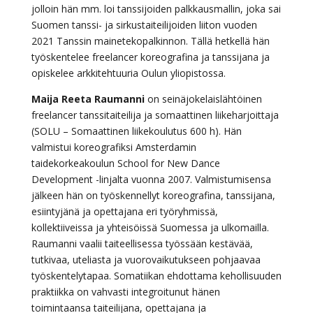
jolloin hän mm. loi tanssijoiden palkkausmallin, joka sai
Suomen tanssi- ja sirkustaiteilijoiden liiton vuoden
2021 Tanssin mainetekopalkinnon. Tällä hetkellä hän
työskentelee freelancer koreografina ja tanssijana ja
opiskelee arkkitehtuuria Oulun yliopistossa.
Maija Reeta Raumanni
on seinäjokelaislähtöinen
freelancer tanssitaiteilija ja somaattinen liikeharjoittaja
(SOLU – Somaattinen liikekoulutus 600 h). Hän
valmistui koreografiksi Amsterdamin
taidekorkeakoulun School for New Dance
Development -linjalta vuonna 2007. Valmistumisensa
jälkeen hän on työskennellyt koreografina, tanssijana,
esiintyjänä ja opettajana eri työryhmissä,
kollektiiveissa ja yhteisöissä Suomessa ja ulkomailla.
Raumanni vaalii taiteellisessa työssään kestävää,
tutkivaa, uteliasta ja vuorovaikutukseen pohjaavaa
työskentelytapaa. Somatiikan ehdottama kehollisuuden
praktiikka on vahvasti integroitunut hänen
toimintaansa taiteilijana, opettajana ja