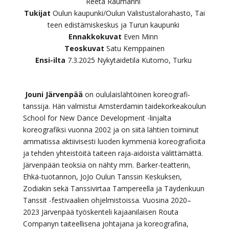
Reeta Raumanni
Tukijat
Oulun kaupunki/Oulun Valistustalorahasto, Tai
teen edistämiskeskus ja Turun kaupunki
Ennakkokuvat
Even Minn
Teoskuvat
Satu Kemppainen
Ensi-
ilta
7.3.2025
Nykytaidetila
Kutomo
, Turku
Jouni Järvenpää
on oululaislähtöinen koreografi-
tanssija. Hän valmistui Amsterdamin taidekorkeakoulun
School for New Dance Development -linjalta
koreografiksi vuonna 2002 ja on siitä lähtien toiminut
ammatissa aktiivisesti luoden kymmeniä koreografioita
ja tehden yhteistöitä taiteen raja-aidoista välittämättä.
Järvenpään teoksia on nähty mm. Barker-teatterin,
Ehkä-tuotannon, JoJo Oulun Tanssin Keskuksen,
Zodiakin sekä Tanssivirtaa Tampereella ja Täydenkuun
Tanssit -festivaalien ohjelmistoissa. Vuosina 2020–
2023 Järvenpää työskenteli kajaanilaisen Routa
Companyn taiteellisena johtajana ja koreografina,